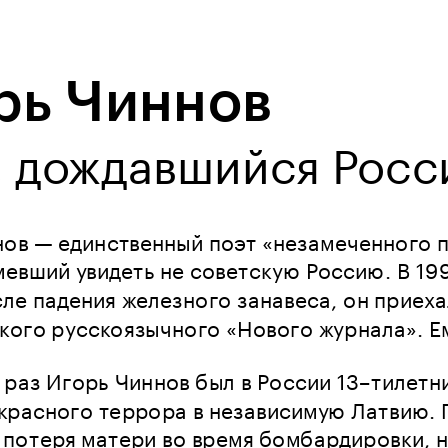
рь Чиннов
, дождавшийся Росс
ов — единственный поэт «незамеченного п
евший увидеть не советскую Россию. В 1991
ле падения железного занавеса, он приехал
ого русскоязычного «Нового журнала». Ем
раз Игорь Чиннов был в России 13–тилетни
красного террора в независимую Латвию. 
 потеря матери во время бомбардировки, н