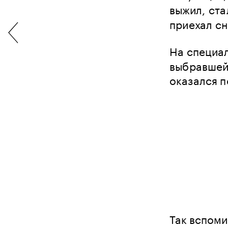
выжил, ст
приехал сн
На специал
выбравшейс
оказался п
Так вспоми