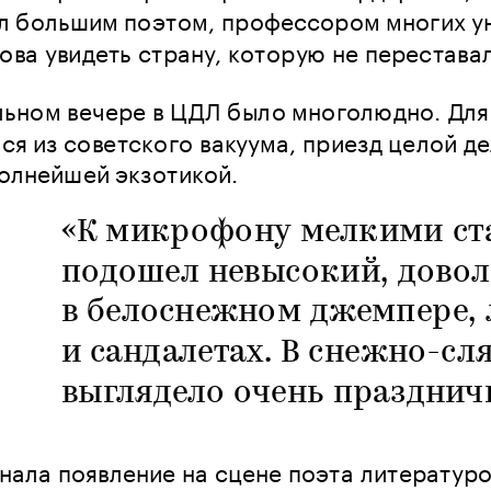
ал большим поэтом, профессором многих у
ова увидеть страну, которую не перестава
ьном вечере в ЦДЛ было многолюдно. Для 
я из советского вакуума, приезд целой д
олнейшей экзотикой. 
«К микрофону мелкими ст
подошел невысокий, довол
в белоснежном джемпере, 
и сандалетах. В снежно-сл
выглядело очень празднич
нала появление на сцене поэта литературо