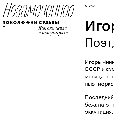
статья
Иго
ПОКОЛ��НИ
СУДЬБЫ
Е:
Как они жили 
и как умирали
Поэт
Игорь Чинн
СССР и сум
месяца пос
нью–йоркск
Последний 
бежала от 
оккупация,