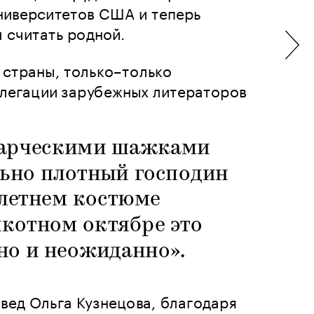
ниверситетов США и теперь 
л считать родной.
страны, только–только 
елегации зарубежных литераторов 
арческими шажками 
ьно плотный господин 
летнем костюме 
якотном октябре это 
но и неожиданно».
вед Ольга Кузнецова, благодаря 