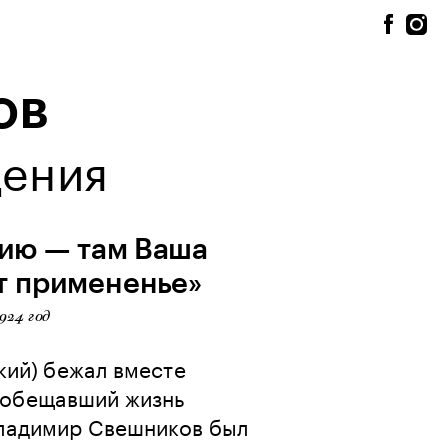
ов
щения
ию — там Ваша 
ёт примененье»
24 год 
ий) бежал вместе 
 обещавший жизнь 
Владимир Свешников был 