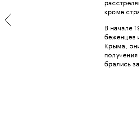
расстрелян
кроме стра
В начале 1
беженцев 
Крыма, они
получения 
брались з