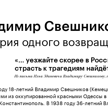
димир Свешник
рия одного возвра
«… уезжайте скорее в Росс
страсть к трагедиям найд
Из письма Ильи Зданевича Владимиру Свешникову, 19
оду 18-летний Владимир Свешников (Кемецк
ями из оккупированной красными Одессы в
 Константинополь. В 1938 году 36-летний 