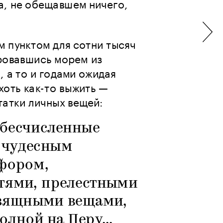
, не обещавшем ничего, 
 пунктом для сотни тысяч 
овавшись морем из 
 а то и годами ожидая 
оть как-то выжить — 
татки личных вещей:
 бесчисленные 
чудесным 
фором, 
ями, прелестными 
зящными вещами, 
лной на Перу… 