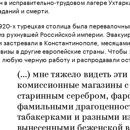
 в исправительно-трудовом лагере Ухтарка
даний и смерти. 
920-х турецкая столица была перевалочным
из рухнувшей Российской империи. Эвакуир
 застревали в Константинополе, месяцами,
визы в другие европейские страны. Чтобы х
а любую черную работу и распродавали ос
(...) мне тяжело видеть эти
комиссионные магазины с 
старинным серебром, фар
фамильными драгоценност
табакерками и разными и
вынесенными беженской во